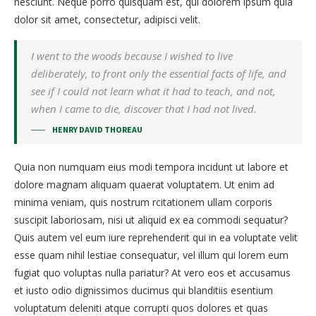
nesciunt. Neque porro quisquam est, qui dolorem ipsum quia
dolor sit amet, consectetur, adipisci velit.
I went to the woods because I wished to live
deliberately, to front only the essential facts of life, and
see if I could not learn what it had to teach, and not,
when I came to die, discover that I had not lived.
HENRY DAVID THOREAU
Quia non numquam eius modi tempora incidunt ut labore et
dolore magnam aliquam quaerat voluptatem. Ut enim ad
minima veniam, quis nostrum rcitationem ullam corporis
suscipit laboriosam, nisi ut aliquid ex ea commodi sequatur?
Quis autem vel eum iure reprehenderit qui in ea voluptate velit
esse quam nihil lestiae consequatur, vel illum qui lorem eum
fugiat quo voluptas nulla pariatur? At vero eos et accusamus
et iusto odio dignissimos ducimus qui blanditiis esentium
voluptatum deleniti atque corrupti quos dolores et quas